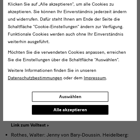
Frauberger, Tina: Über moderne Frauen-Handarbeit.
Klicken Sie auf „Alle akzeptieren“, um alle Cookies zu
Heidelberg: Univ.-Bibl., 1903/ 2011. In: Mitteilungen des
akzeptieren. Sie können Ihr Einverständnis jederzeit ändern
Württembergischen Kunstgewerbevereins. Stuttgart:
und widerrufen. Dafür steht Ihnen am Ende der Seite die
Verein, 1902-1909; Jg. 1903/04, S. 119-134
Schaltfläche "Cookie-Einstellungen" ändern zur Verfügung.
Link zum Volltext
Funktionale Cookies werden auch ohne Ihr Einverständnis
Die Jahresmappe der Gesellschaft für Vervielfältigende
weiterhin ausgeführt.
Kunst 1898. Cornelia Paczka, Rudolf Jettmar, Heinrich
Möchten Sie die verwendeten Cookies anpassen, erreichen
Vogeler, Hans von Volkmann, Hans Thoma als
"Griffelkünstler", eine Original-Radirung von W. Unger.
Sie die Einstellungen über die Schaltfläche "Auswählen".
Heidelberg: Univ.-Bibl., 1898/ 2010. In: Die graphischen
Weitere Informationen finden Sie in unseren
Künste/ Gesellschaft für Vervielfältigende Kunst.
Datenschutzbestimmungen
oder dem
Impressum
.
Baden, Wien, 1879-1944; Jg. 21 (1898), S. 103-126
Link zum Volltext
Auswählen
Moderne Kunst-Stickerei-Arbeiten. Ein Mahnwort an
unsere kunstübenden Frauen. Heidelberg: Univ.-Bibl.,
Alle akzeptieren
2012. In: Deutsche Kunst und Dekoration. Stuttgart:
Koch, 1897-1932; Jg. 1900, S. 65-68
Link zum Volltext
Rothes, Walter: Jenny von Bary-Doussin. Heidelberg: