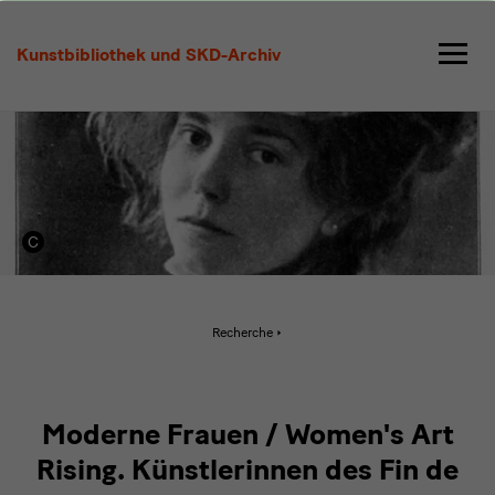
Moderne
Frauen
Kunstbibliothek und SKD-Archiv
Aktive
Recherche
Seite:
Moderne
Frauen
Moderne Frauen / Women's Art
Rising. Künstlerinnen des Fin de