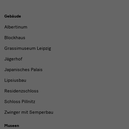
Gebäude,
Gebäude
Museen
Albertinum
und
Blockhaus
Institutionen
Grassimuseum Leipzig
Jägerhof
Japanisches Palais
Lipsiusbau
Residenzschloss
Schloss Pillnitz
Zwinger mit Semperbau
Museen