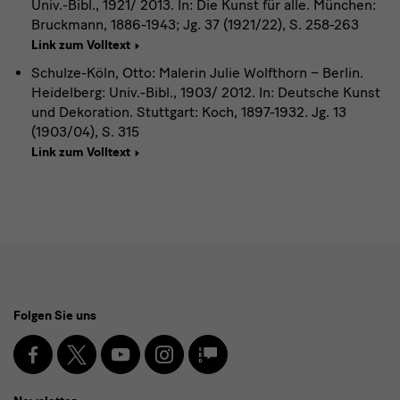
Univ.-Bibl., 1921/ 2013. In: Die Kunst für alle. München:
Bruckmann, 1886-1943; Jg. 37 (1921/22), S. 258-263
Link zum Volltext
Schulze-Köln, Otto: Malerin Julie Wolfthorn – Berlin.
Heidelberg: Univ.-Bibl., 1903/ 2012. In: Deutsche Kunst
und Dekoration. Stuttgart: Koch, 1897-1932. Jg. 13
(1903/04), S. 315
Link zum Volltext
Social
Folgen Sie uns
Media
und
Facebook
X
Youtube
Instagram
SKD
Blog
Newsletter