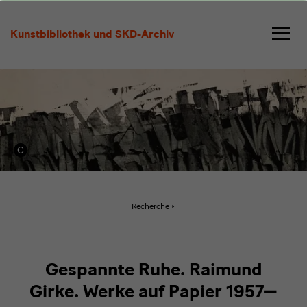
Literaturliste
Raimund
Kunstbibliothek und SKD-Archiv
Girke
Aktive
Recherche
Seite:
Literaturliste
Raimund
Girke
Gespannte Ruhe. Raimund
Girke. Werke auf Papier 1957—