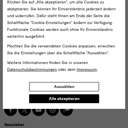
Kat. Girke 1986 Raimu
Klicken Sie auf „Alle akzeptieren“, um alle Cookies zu
akzeptieren. Sie können Ihr Einverständnis jederzeit ändern
Raimund Girke - Struktur. Hannover: VGH-
und widerrufen. Dafür steht Ihnen am Ende der Seite die
Versicherungen, 2010, 41 S.
Schaltfläche "Cookie-Einstellungen" ändern zur Verfügung.
Kat. Girke 2010 Raimu
Funktionale Cookies werden auch ohne Ihr Einverständnis
Smerling, Walter (Hrsg.): Raimund Girke. Klang der
weiterhin ausgeführt.
Stille. Köln: Verlag der Buchhandlung Walther König,
2022, 96 S.
Möchten Sie die verwendeten Cookies anpassen, erreichen
Kat. Girke 2022 Raimu
Sie die Einstellungen über die Schaltfläche "Auswählen".
Weitere Informationen finden Sie in unseren
Datenschutzbestimmungen
oder dem
Impressum
.
Auswählen
Social
Folgen Sie uns
Media
Alle akzeptieren
und
Facebook
X
Youtube
Instagram
SKD
Blog
Newsletter
Newsletter