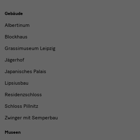
Gebäude,
Gebäude
Museen
Albertinum
und
Blockhaus
Institutionen
Grassimuseum Leipzig
Jägerhof
Japanisches Palais
Lipsiusbau
Residenzschloss
Schloss Pillnitz
Zwinger mit Semperbau
Museen