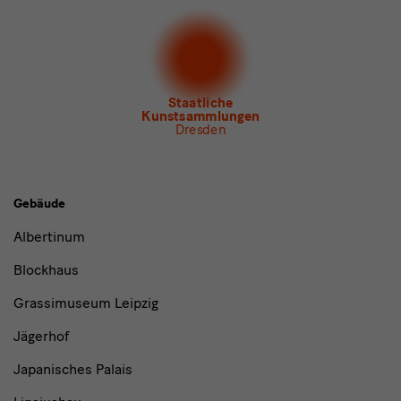
Newsletter
der Staatlichen Kunstsammlungen
Dresden
Newsletter
des Albertinum
Newsletter Tourismus
Newsletter
Museum für Sächsische Volkskunst
Staatliche
Kunstsammlungen
Dresden
Gebäude,
Gebäude
Museen
Albertinum
und
Blockhaus
Institutionen
Grassimuseum Leipzig
Jägerhof
Japanisches Palais