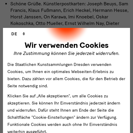
Schöne Grüße. Künstlerpostkarten: Joseph Beuys, Sam
Francis, Klaus Fußmann, Erich Heckel, Hermann Hesse,
Horst Janssen, On Karawa, Imi Knoebel, Oskar
Kokoschka, Otto Mueller, Ernst Wilhelm Nay, Dieter
Roth, Oskar Schlemmer, Karl Schmidt-Rottluff.
Sprachwechsler
DE
Düsseldorf: Galerie Ludorff, 2018, 79 S.
Kat. Düsse 2018 Schön
Wir verwenden Cookies
Wietek, Gerhard: Gemalte Künstlerpost. Karten und
Ihre Zustimmung können Sie jederzeit widerrufen.
Briefe deutscher Künstler aus dem 20. Jahrhundert.
Die Staatlichen Kunstsammlungen Dresden verwenden
München: Thiemig, 1977, 222 S.
Cookies, um Ihnen ein optimales Webseiten-Erlebnis zu
K 100 Allg. 1977 Wiete
bieten. Dazu zählen vor allem Cookies, die für den Betrieb der
Zugehend auf eine Biennale des Friedens. Skulpturen,
Seite notwendig sind.
Bilder, Mailart, Video, akustische Objekte,
Installationen. Hamburg: Kuratorium der Art-of-Peace-
Klicken Sie auf „Alle akzeptieren“, um alle Cookies zu
Biennale, 1985, 175 S.
akzeptieren. Sie können Ihr Einverständnis jederzeit ändern
Kat. Hambu 1985 Zugeh
und widerrufen. Dafür steht Ihnen am Ende der Seite die
Schaltfläche "Cookie-Einstellungen" ändern zur Verfügung.
Funktionale Cookies werden auch ohne Ihr Einverständnis
weiterhin ausgeführt.