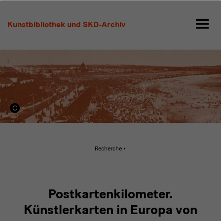
Literaturliste
Postkarten
Kunstbibliothek und SKD-Archiv
Aktive
Recherche
Seite:
Literaturliste
Postkarten
Postkartenkilometer.
Künstlerkarten in Europa von