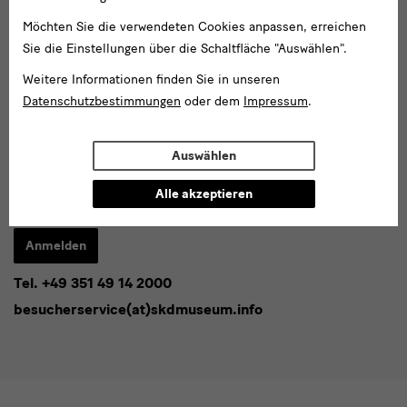
Möchten Sie die verwendeten Cookies anpassen, erreichen
Social
Sie die Einstellungen über die Schaltfläche "Auswählen".
Folgen Sie uns
Media
Weitere Informationen finden Sie in unseren
Datenschutzbestimmungen
oder dem
Impressum
.
und
Facebook
X
Youtube
Instagram
SKD
Blog
Newsletter
Auswählen
Newsletter
Alle akzeptieren
E-
Mail-
Adresse
Anmelden
eingeben*
Tel. +49 351 49 14 2000
* Pflichtfeld
besucherservice(at)skdmuseum.info
Ich stimme der
Datenschutzerklärung
zu.*
Bitte wählen Sie mindestens einen Newsletter aus.
Ich möchte gern folgende
Newsletter
abonnieren*